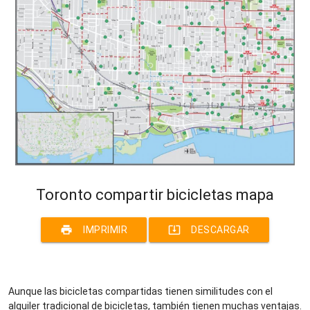
Toronto compartir bicicletas mapa
print
system_update_alt
IMPRIMIR
DESCARGAR
Aunque las bicicletas compartidas tienen similitudes con el
alquiler tradicional de bicicletas, también tienen muchas ventajas.