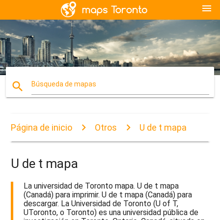
menu
search
Búsqueda de mapas
Página de inicio
Otros
U de t mapa
U de t mapa
La universidad de Toronto mapa. U de t mapa
(Canadá) para imprimir. U de t mapa (Canadá) para
descargar. La Universidad de Toronto (U of T,
UToronto, o Toronto) es una universidad pública de