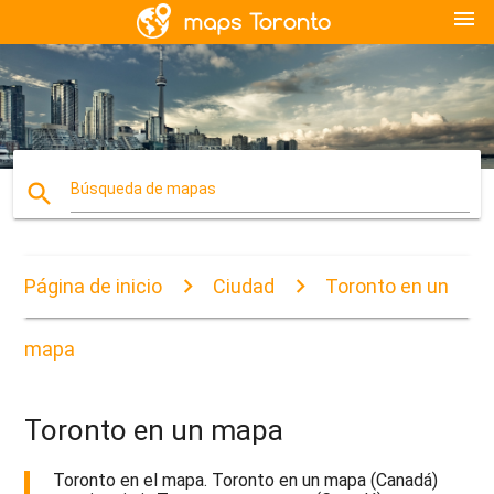
menu
search
Búsqueda de mapas
Página de inicio
Ciudad
Toronto en un
mapa
Toronto en un mapa
Toronto en el mapa. Toronto en un mapa (Canadá)