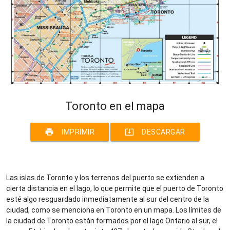
Toronto en el mapa
print
system_update_alt
IMPRIMIR
DESCARGAR
Las islas de Toronto y los terrenos del puerto se extienden a
cierta distancia en el lago, lo que permite que el puerto de Toronto
esté algo resguardado inmediatamente al sur del centro de la
ciudad, como se menciona en Toronto en un mapa. Los límites de
la ciudad de Toronto están formados por el lago Ontario al sur, el