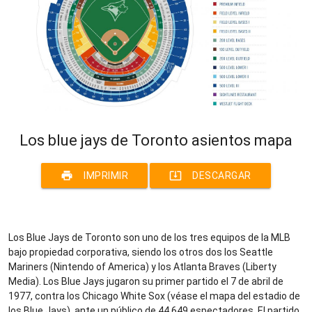
Los blue jays de Toronto asientos mapa
print
system_update_alt
IMPRIMIR
DESCARGAR
Los Blue Jays de Toronto son uno de los tres equipos de la MLB
bajo propiedad corporativa, siendo los otros dos los Seattle
Mariners (Nintendo of America) y los Atlanta Braves (Liberty
Media). Los Blue Jays jugaron su primer partido el 7 de abril de
1977, contra los Chicago White Sox (véase el mapa del estadio de
los Blue Jays), ante un público de 44.649 espectadores. El partido