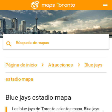
menu
search
Búsqueda de mapas
Página de inicio
Atracciones
Blue jays
estadio mapa
Blue jays estadio mapa
Los blue jays de Toronto asientos mapa. Blue jays